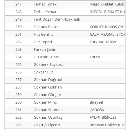
247
Ferhat Turlak
İnegöl Bisiklet Kulübü
248
Ferhat Yılman
İNEGÖL BİSİKLET KUL
249
Ferit Doğan Demirliçakmak
250
Filippos Dellios
KORINTHIAKOS CYCLI
251
Filiz Gentric
GALATASARALI SPORC
252
Filiz Tepeci
Turkuaz Bisiklet
253
Furkan Şahin
254
G. Deniz Salpar
Triton
255
Gökberk Baykara
256
Gökçer Filiz
257
Gökhan Doğruol
258
Gökhan Gökhan
259
Gökhan Güngör
260
Gökhan Mıhçı
Bireysel
261
Gökhan Sunman
ÇADOSK
262
Gökhan Uzuntaş
AYDIN BİSİKLET
263
Göktuğ Yılgenci
Borusan Bisiklet Kulüb