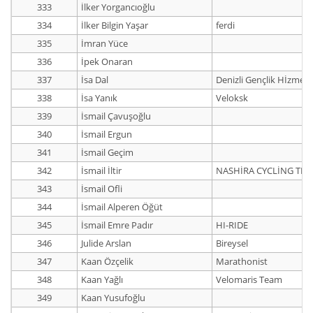
333
İlker Yorgancıoğlu
334
İlker Bilgin Yaşar
ferdi
335
İmran Yüce
336
İpek Onaran
337
İsa Dal
Denizli Gençlik Hİzmetle
338
İsa Yanık
Veloksk
339
İsmail Çavuşoğlu
340
İsmail Ergun
341
İsmail Geçim
342
İsmail İltir
NASHİRA CYCLİNG TE
343
İsmail Ofli
344
İsmail Alperen Öğüt
345
İsmail Emre Padır
HI-RIDE
346
Julide Arslan
Bireysel
347
Kaan Özçelik
Marathonist
348
Kaan Yağlı
Velomaris Team
349
Kaan Yusufoğlu