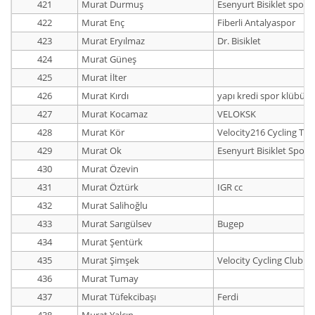
421
Murat Durmuş
Esenyurt Bisiklet spor 
422
Murat Enç
Fiberli Antalyaspor
423
Murat Eryılmaz
Dr. Bisiklet
424
Murat Güneş
425
Murat İlter
426
Murat Kırdı
yapı kredi spor klübü
427
Murat Kocamaz
VELOKSK
428
Murat Kör
Velocity216 Cycling Te
429
Murat Ok
Esenyurt Bisiklet Spor 
430
Murat Özevin
431
Murat Öztürk
IGR cc
432
Murat Salihoğlu
433
Murat Sarıgülsev
Bugep
434
Murat Şentürk
435
Murat Şimşek
Velocity Cycling Club
436
Murat Tumay
437
Murat Tüfekcibaşı
Ferdi