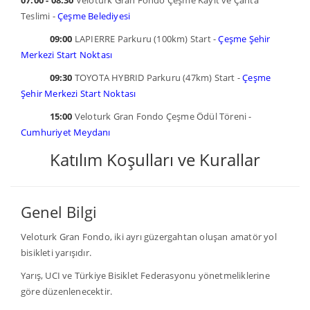
07:00 - 08:30
Veloturk Gran Fondo Çeşme Kayıt ve Çanta
Teslimi -
Çeşme Belediyesi
09:00
LAPIERRE Parkuru (100km) Start -
Çeşme Şehir
Merkezi Start Noktası
09:30
TOYOTA HYBRID Parkuru (47km) Start -
Çeşme
Şehir Merkezi Start Noktası
15:00
Veloturk Gran Fondo Çeşme Ödül Töreni -
Cumhuriyet Meydanı
Katılım Koşulları ve Kurallar
Genel Bilgi
Veloturk Gran Fondo, iki ayrı güzergahtan oluşan amatör yol
bisikleti yarışıdır.
Yarış, UCI ve Türkiye Bisiklet Federasyonu yönetmeliklerine
göre düzenlenecektir.