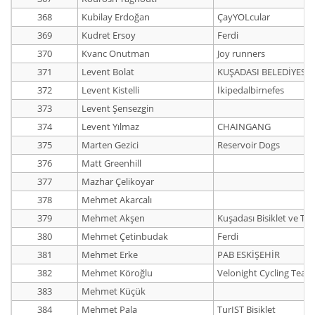
368
Kubilay Erdoğan
ÇayYOLcular
369
Kudret Ersoy
Ferdi
370
Kvanc Onutman
Joy runners
371
Levent Bolat
KUŞADASI BELEDİYESİ 
372
Levent Kistelli
İkipedalbirnefes
373
Levent Şensezgin
374
Levent Yılmaz
CHAINGANG
375
Marten Gezici
Reservoir Dogs
376
Matt Greenhill
377
Mazhar Çelikoyar
378
Mehmet Akarcalı
379
Mehmet Akşen
Kuşadası Bisiklet ve Tr
380
Mehmet Çetinbudak
Ferdi
381
Mehmet Erke
PAB ESKİŞEHİR
382
Mehmet Köroğlu
Velonight Cycling Team
383
Mehmet Küçük
384
Mehmet Pala
TurIST Bisiklet