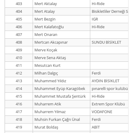
403
Mert Aktalay
Hi-Ride
404
Mert Atalay
Bisikletliler Derneği Sa
405
Mert Bezgin
IGR
406
Mert Kalafatoğlu
Hi-Ride
407
Mert Onaran
408
Mertcan Akcapınar
SUNDU BİSİKLET
409
Merve Koçak
410
Merve Sena Aktaş
411
Mesutcan Kurt
412
Milhan Dalgıç
Ferdi
413
Muhammed Yıldız
AYDIN BİSİKLET
414
Muhammet Eyüp Karagöbek
pınarelli spor kulübü
415
Muhammet Mustafa Şentürk
Hi-Ride
416
Muharrem Atik
Extrem Spor Klübü
417
Muharrem Yılmaz
VODAFONE
418
Muhsin Furkan Çağrı Ünal
Ferdi
419
Murat Boldaş
ABİT