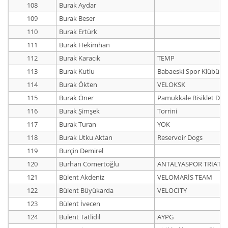
108
Burak Aydar
109
Burak Beser
110
Burak Ertürk
111
Burak Hekimhan
112
Burak Karacık
TEMP
113
Burak Kutlu
Babaeski Spor Klübü
114
Burak Ökten
VELOKSK
115
Burak Öner
Pamukkale Bisiklet Der
116
Burak Şimşek
Torrini
117
Burak Turan
YOK
118
Burak Utku Aktan
Reservoir Dogs
119
Burçin Demirel
120
Burhan Cömertoğlu
ANTALYASPOR TRİATH
121
Bülent Akdeniz
VELOMARİS TEAM
122
Bülent Büyükarda
VELOCITY
123
Bülent İvecen
124
Bülent Tatlidil
AYPG