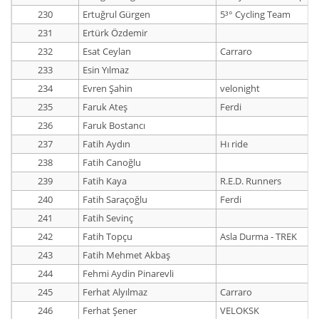
230
Ertuğrul Gürgen
5³° Cycling Team
231
Ertürk Özdemir
232
Esat Ceylan
Carraro
233
Esin Yılmaz
234
Evren Şahin
velonight
235
Faruk Ateş
Ferdi
236
Faruk Bostancı
237
Fatih Aydın
Hı ride
238
Fatih Canoğlu
239
Fatih Kaya
R.E.D. Runners
240
Fatih Saraçoğlu
Ferdi
241
Fatih Sevinç
242
Fatih Topçu
Asla Durma - TREK
243
Fatih Mehmet Akbaş
244
Fehmi Aydin Pinarevli
245
Ferhat Alyılmaz
Carraro
246
Ferhat Şener
VELOKSK