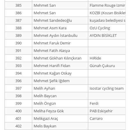
385
Mehmet Sarı
Flamme Rouge Izmir
386
Mehmet Sarı
KOZBİ (Kozan Bisiklet)
387
Mehmet Sarıdedeoğlu
kuşadası belediyesi sp
388
Mehmet Asım Kara
OzU Cycling
389
Mehmet Aydın İstanbullu
AYDIN BİSİKLET
390
Mehmet Faruk Demir
391
Mehmet Fatih Alasya
392
Mehmet Gökhan Kılınçkıran
HiRide
393
Mehmet Hanifi Fidan
Günah Çukuru
394
Mehmet Kağan Oskay
396
Mehmet Şefik İğdem
397
Melih Ayhan
isostar cycling team
398
Melih Baycan
399
Melih Öngün
Ferdi
400
Meliha Feyza Gök
PAB Eskişehir
401
Melikgazi Araç
Carraro
402
Melis Baykan