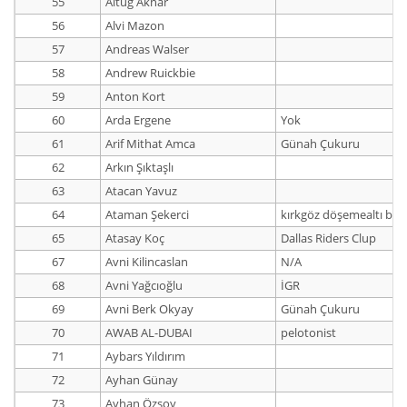
55
Altuğ Aknar
56
Alvi Mazon
57
Andreas Walser
58
Andrew Ruickbie
59
Anton Kort
60
Arda Ergene
Yok
61
Arif Mithat Amca
Günah Çukuru
62
Arkın Şıktaşlı
63
Atacan Yavuz
64
Ataman Şekerci
kırkgöz döşemealtı bele
65
Atasay Koç
Dallas Riders Clup
67
Avni Kilincaslan
N/A
68
Avni Yağcıoğlu
İGR
69
Avni Berk Okyay
Günah Çukuru
70
AWAB AL-DUBAI
pelotonist
71
Aybars Yıldırım
72
Ayhan Günay
73
Ayhan Özsoy