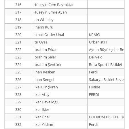
316
Hüseyin Cem Bayraktar
317
Hüseyin Emre Ayan
318
Ian Whibley
319
Ilhami Kuru
320
Ismail Önder Ünal
KPMG
321
Itır Uysal
UrbanistTT
322
İbrahim Erkan
Aydın Büyükşehir Bele
323
İbrahim Salar
Delivelo
324
İbrahim Şentürk
Rota Sportif Bisiklet
325
İlhan Kesken
Ferdi
326
İlhan Sengel
Sakarya Bsiklet Sevenl
327
İlke Kılınçkıran
HiRide
328
İlker Atay
FERDI
329
İlker Develioğlu
330
İlker İkier
331
İlker Ünal
BODRUM BİSİKLET KL
332
İlker Yıldırım
Ferdi