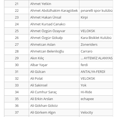
21
Ahmet Yetkin
22
Ahmet Abdülhakim Karagöbek
pınarelli spor kulübü
23
Ahmet Hakan Ünsal
Kirpi
24
Ahmet Kursad Canakcı
25
Ahmet Özgün Özayvar
VELOKSK
26
Ahmet Özgür Gökalp
Kara Bisiklet Kulübü
27
Ahmetcan Aslan
Zoneriders
28
Ahmetcan Belenlioğlu
Carraro
29
Akın Kılıç
... AYTEMİZ ALANYASP
30
Albar Yaşar
ferdi
31
Ali Gülcan
ANTALYA-FERDİ
32
Ali Polat
VELOKSK
33
Ali Sakinsel
Yok
34
Ali Cumhur Saraç
Hi-Ride
35
Ali Erkin Arslan
echapee
36
Ali Gökhan Gököz
37
Ali Görkem Algın
Velocity