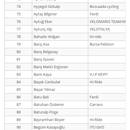
74
Ayşegül Gökalp
Bozcaada cycling
75
Aytaç Bilginer
Ferdi
76
Aytuğ Eker
VELOMARIS TEAM/MA
77
Aytunç Alp
VELOTALYA
78
Bahadır Atılgan
Hi-ride
79
Barış Asa
Bursa Peloton
80
Barış Belgesay
81
Barış Güven
82
Barış Metin Ergüven
83
Baris Kaya
V.I.P KEYFİ
84
Başak Canbulat
Hi-Ride
85
Başar Yılmaz
86
Batu Bali
Ferdi
87
Batuhan Özdemir
Carraro
88
Baturalp Pöge
89
Bayramhan Boyer
Hi-Ride
90
Begüm Kasapoğlu
İTÜ GVO