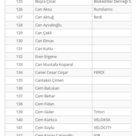
125
Büşra Çinar
Bisikletliler Derneği Sa
126
Can Aksu
Rundiamo
127
Can Aktuğ
ferdi
128
Can Ayvalıoğlu
129
Can Çekli
130
Can Elmas
131
Can Kutlu
132
Eren Ergene
133
Can Mustafa Koparal
134
Caner Cesar Coşar
FERDİ
135
Cantekin Çimen
136
Cem Batukan
137
Cem Behar
138
Cem Fidan
139
Cem Güler
Triton
140
Cem Kürkcü
VELOKSK
141
Cem Soylu
VELOCITY
142
Cem Koray Çataroğlu
İGR