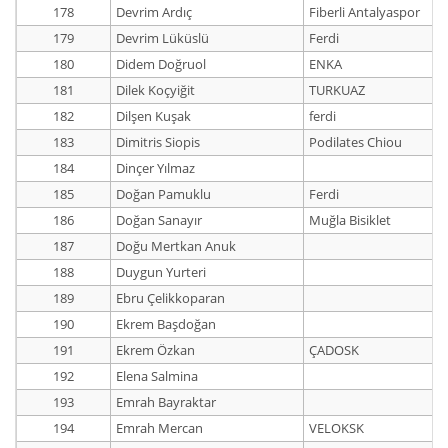
178
Devrim Ardıç
Fiberli Antalyaspor
179
Devrim Lüküslü
Ferdi
180
Didem Doğruol
ENKA
181
Dilek Koçyiğit
TURKUAZ
182
Dilşen Kuşak
ferdi
183
Dimitris Siopis
Podilates Chiou
184
Dinçer Yılmaz
185
Doğan Pamuklu
Ferdi
186
Doğan Sanayır
Muğla Bisiklet
187
Doğu Mertkan Anuk
188
Duygun Yurteri
189
Ebru Çelikkoparan
190
Ekrem Başdoğan
191
Ekrem Özkan
ÇADOSK
192
Elena Salmina
193
Emrah Bayraktar
194
Emrah Mercan
VELOKSK