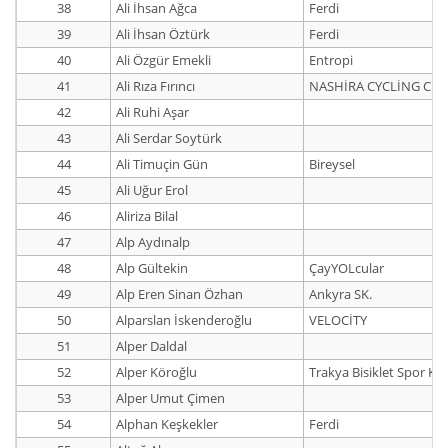
38
Ali İhsan Ağca
Ferdi
39
Ali İhsan Öztürk
Ferdi
40
Ali Özgür Emekli
Entropi
41
Ali Rıza Fırıncı
NASHİRA CYCLİNG CLU
42
Ali Ruhi Aşar
43
Ali Serdar Soytürk
44
Ali Timuçin Gün
Bireysel
45
Ali Uğur Erol
46
Aliriza Bilal
47
Alp Aydınalp
48
Alp Gültekin
ÇayYOLcular
49
Alp Eren Sinan Özhan
Ankyra SK.
50
Alparslan İskenderoğlu
VELOCİTY
51
Alper Daldal
52
Alper Köroğlu
Trakya Bisiklet Spor Ku
53
Alper Umut Çimen
54
Alphan Keşkekler
Ferdi