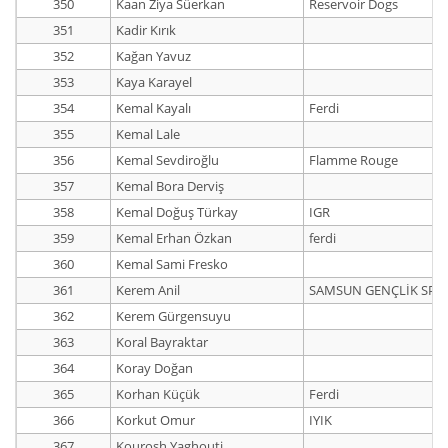
350
Kaan Ziya Süerkan
Reservoir Dogs
351
Kadir Kırık
352
Kağan Yavuz
353
Kaya Karayel
354
Kemal Kayalı
Ferdi
355
Kemal Lale
356
Kemal Sevdiroğlu
Flamme Rouge
357
Kemal Bora Derviş
358
Kemal Doğuş Türkay
IGR
359
Kemal Erhan Özkan
ferdi
360
Kemal Sami Fresko
361
Kerem Anil
SAMSUN GENÇLİK SPO
362
Kerem Gürgensuyu
363
Koral Bayraktar
364
Koray Doğan
365
Korhan Küçük
Ferdi
366
Korkut Omur
IYIK
367
Kourosh Yaghouti