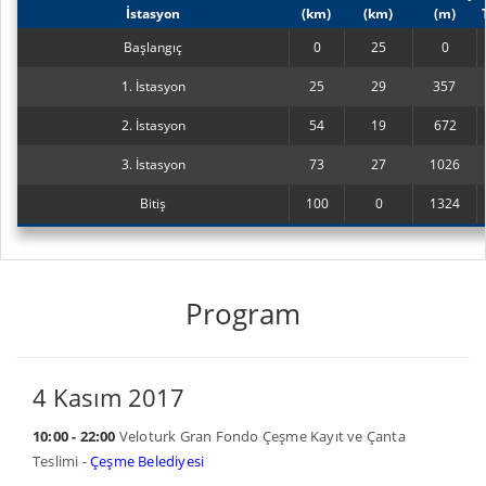
İstasyon
(km)
(km)
(m)
Başlangıç
0
25
0
1. İstasyon
25
29
357
2. İstasyon
54
19
672
3. İstasyon
73
27
1026
Bitiş
100
0
1324
Program
4 Kasım 2017
10:00 - 22:00
Veloturk Gran Fondo Çeşme Kayıt ve Çanta
Teslimi -
Çeşme Belediyesi