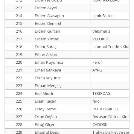
212
Erdal Yazıcıoğlu
KONTRAPEDAL
213
Erdem Akyol
214
Erdem Atasagun
İzmir Bisiklet
215
Erdem Demirel
216
Erdem Gürcan
Velomaris
217
Erdem Yılmaz
VELOKSK
218
Erdinç Saraç
İstanbul Triatlon Klubü
219
Erhan Arslan
220
Erhan Kuyumcu
Ferdi
221
Erhan Sarıkaya
AYPG
222
Erkan Koyuncu
223
Erman Mengeş
224
Erol Mısırlı
TEKIRDAG
225
Ersan Kaçan
ferdi
226
Ersoy Demir
ROTA BİSİKLET
227
Ertan Doğan
Borusan Bisiklet Klubü
228
Ertuğ Ölçer
ÇADOSK
229
Ertuğrul Dağcı
Trakya bisiklet ve spor