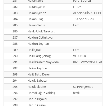
281
Hakan Sert
Ferdi Sporcu
282
Hakan Şahin
HPDK
283
Hakan Şenöz
ALANYA BİSİKLET PE
284
Hakan Ulaş
TSK Spor Gücü
285
Hakan Yeniş
Ferdi
286
Hakkı Ufuk Tankurt
287
Haldun Çetinkaya
288
Haldun Seyhan
289
Halil Çıtak
Ferdi
290
Halil Barış Şenoğul
VELOKSK
291
Halil İbrahim Voyvoda
KIZIL VOYVODA TEAM
292
Halim Ayyüce
293
Halit Batu Derer
294
Haluk Babacan
295
Haluk Ekiciler
Salı/Perşembe
296
Hamdi Oğuz Yoldaş
ferdi
297
Harun Bıçakcı
298
Harun Güney