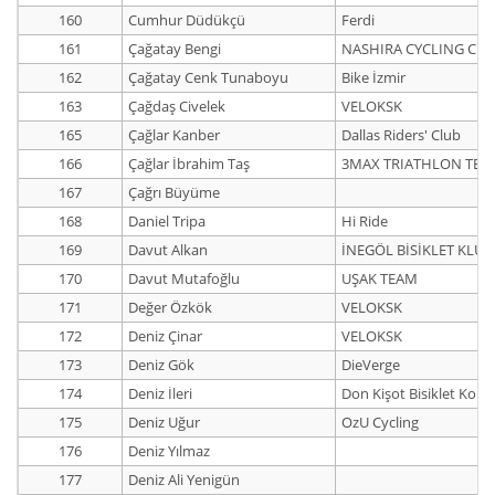
160
Cumhur Düdükçü
Ferdi
161
Çağatay Bengi
NASHIRA CYCLING CLU
162
Çağatay Cenk Tunaboyu
Bike İzmir
163
Çağdaş Civelek
VELOKSK
165
Çağlar Kanber
Dallas Riders' Club
166
Çağlar İbrahim Taş
3MAX TRIATHLON TEA
167
Çağrı Büyüme
168
Daniel Tripa
Hi Ride
169
Davut Alkan
İNEGÖL BİSİKLET KLÜ
170
Davut Mutafoğlu
UŞAK TEAM
171
Değer Özkök
VELOKSK
172
Deniz Çinar
VELOKSK
173
Deniz Gök
DieVerge
174
Deniz İleri
Don Kişot Bisiklet Kolekt
175
Deniz Uğur
OzU Cycling
176
Deniz Yılmaz
177
Deniz Ali Yenigün