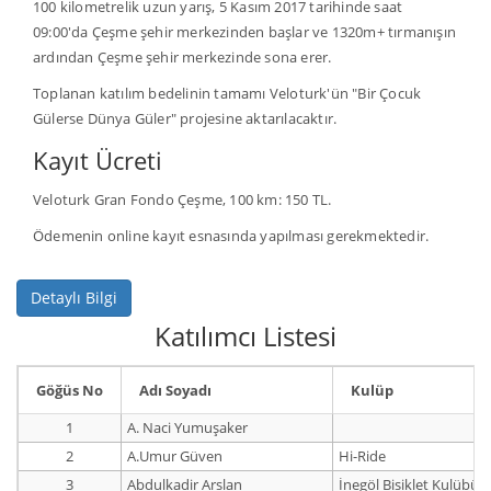
100 kilometrelik uzun yarış, 5 Kasım 2017 tarihinde saat
09:00'da Çeşme şehir merkezinden başlar ve 1320m+ tırmanışın
ardından Çeşme şehir merkezinde sona erer.
Toplanan katılım bedelinin tamamı Veloturk'ün "Bir Çocuk
Gülerse Dünya Güler" projesine aktarılacaktır.
Kayıt Ücreti
Veloturk Gran Fondo Çeşme, 100 km: 150 TL.
Ödemenin online kayıt esnasında yapılması gerekmektedir.
Detaylı Bilgi
Katılımcı Listesi
Göğüs No
Adı Soyadı
Kulüp
1
A. Naci Yumuşaker
2
A.Umur Güven
Hi-Ride
3
Abdulkadir Arslan
İnegöl Bisiklet Kulübü