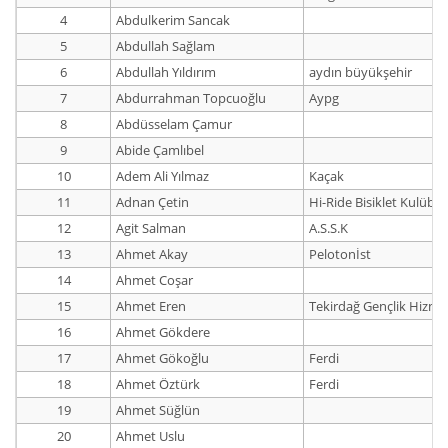
4
Abdulkerim Sancak
5
Abdullah Sağlam
6
Abdullah Yıldırım
aydın büyükşehir
7
Abdurrahman Topcuoğlu
Aypg
8
Abdüsselam Çamur
9
Abide Çamlıbel
10
Adem Ali Yılmaz
Kaçak
11
Adnan Çetin
Hi-Ride Bisiklet Kulübü
12
Agit Salman
A.S.S.K
13
Ahmet Akay
Pelotonİst
14
Ahmet Coşar
15
Ahmet Eren
Tekirdağ Gençlik Hizme
16
Ahmet Gökdere
17
Ahmet Gökoğlu
Ferdi
18
Ahmet Öztürk
Ferdi
19
Ahmet Süğlün
20
Ahmet Uslu