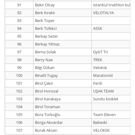
91
Bekir Olcay
istanbul triathlon kulu
92
Berk Kıraklı
VELOTALYA
93
Berk Toper
94
Berk Tüfekci
ASSK
95
Berkay Sezer
96
Berkay Yılmaz
97
Berna Solak
GybT Tri
98
Berry Nae
TREK
99
Bilgi Özkan
Veloksk
100
Binatli Tugay
Maratonist
101
Birol Çakır
Ferdi
102
Birol Horozal
UŞAK TEAM
103
Birol Karakaya
Sundu bisiklet
104
Birol Toraman
105
Bora Türkoğlu
Team Eleven
106
Borga Akvardar
Babeski
107
Burak Aksarı
VELOKSK