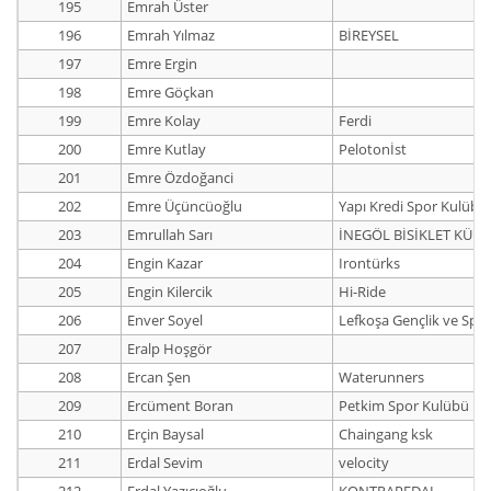
195
Emrah Üster
196
Emrah Yılmaz
BİREYSEL
197
Emre Ergin
198
Emre Göçkan
199
Emre Kolay
Ferdi
200
Emre Kutlay
Pelotonİst
201
Emre Özdoğanci
202
Emre Üçüncüoğlu
Yapı Kredi Spor Kulübü
203
Emrullah Sarı
İNEGÖL BİSİKLET KÜL
204
Engin Kazar
Irontürks
205
Engin Kilercik
Hi-Ride
206
Enver Soyel
Lefkoşa Gençlik ve Spo
207
Eralp Hoşgör
208
Ercan Şen
Waterunners
209
Ercüment Boran
Petkim Spor Kulübü
210
Erçin Baysal
Chaingang ksk
211
Erdal Sevim
velocity