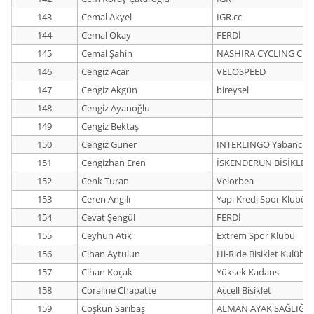
143
Cemal Akyel
IGR.cc
144
Cemal Okay
FERDİ
145
Cemal Şahin
NASHIRA CYCLING CLU
146
Cengiz Acar
VELOSPEED
147
Cengiz Akgün
bireysel
148
Cengiz Ayanoğlu
149
Cengiz Bektaş
150
Cengiz Güner
INTERLINGO Yabancı Di
151
Cengizhan Eren
İSKENDERUN BİSİKLET
152
Cenk Turan
Velorbea
153
Ceren Angılı
Yapı Kredi Spor Klubü
154
Cevat Şengül
FERDİ
155
Ceyhun Atik
Extrem Spor Klübü
156
Cihan Aytulun
Hi-Ride Bisiklet Kulübü
157
Cihan Koçak
Yüksek Kadans
158
Coraline Chapatte
Accell Bisiklet
159
Coşkun Sarıbaş
ALMAN AYAK SAĞLIĞI