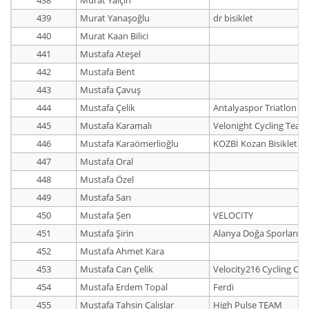
438
Murat Yalçın
439
Murat Yanaşoğlu
dr bisiklet
440
Murat Kaan Bilici
441
Mustafa Ateşel
442
Mustafa Bent
443
Mustafa Çavuş
444
Mustafa Çelik
Antalyaspor Triatlon
445
Mustafa Karamalı
Velonight Cycling Team
446
Mustafa Karaömerlioğlu
KOZBİ Kozan Bisiklet
447
Mustafa Oral
448
Mustafa Özel
449
Mustafa Sarı
450
Mustafa Şen
VELOCITY
451
Mustafa Şirin
Alanya Doğa Sporları K
452
Mustafa Ahmet Kara
453
Mustafa Can Çelik
Velocity216 Cycling Clu
454
Mustafa Erdem Topal
Ferdi
455
Mustafa Tahsin Çalışlar
High Pulse TEAM