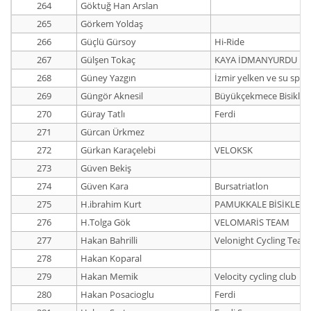
264
Göktuğ Han Arslan
265
Görkem Yoldaş
266
Güçlü Gürsoy
Hi-Ride
267
Gülşen Tokaç
KAYA İDMANYURDU
268
Güney Yazgın
İzmir yelken ve su spor
269
Güngör Aknesil
Büyükçekmece Bisiklet
270
Güray Tatlı
Ferdi
271
Gürcan Ürkmez
272
Gürkan Karaçelebi
VELOKSK
273
Güven Bekiş
274
Güven Kara
Bursatriatlon
275
H.ibrahim Kurt
PAMUKKALE BİSİKLET 
276
H.Tolga Gök
VELOMARİS TEAM
277
Hakan Bahrilli
Velonight Cycling Team
278
Hakan Koparal
279
Hakan Memik
Velocity cycling club
280
Hakan Posacioglu
Ferdi